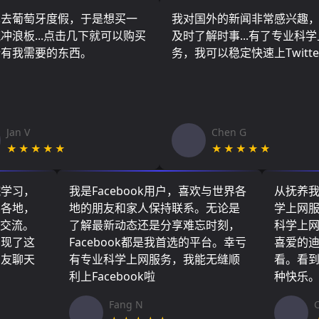
算去葡萄牙度假，于是想买一
我对国外的新闻非常感兴趣
冲浪板...点击几下就可以购买
及时了解时事...有了专业科
所有我需要的东西。
务，我可以稳定快速上Twitte
Jan V
Chen G
★★★★★
★★★★★
院学习，
我是Facebook用户，喜欢与世界各
从抚养
界各地，
地的朋友和家人保持联系。无论是
学上网
们交流。
了解最新动态还是分享难忘时刻，
科学上
实现了这
Facebook都是我首选的平台。幸亏
喜爱的
朋友聊天
有专业科学上网服务，我能无缝顺
看。看
利上Facebook啦
种快乐
Fang N