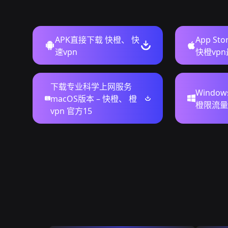
APK直接下载 快橙、 快
App St
速vpn
快橙vp
下载专业科学上网服务
Windo
macOS版本 – 快橙、 橙
橙限流量
vpn 官方15